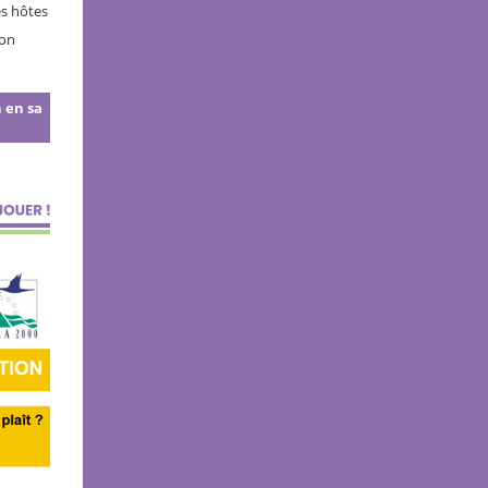
es hôtes
son
n en sa