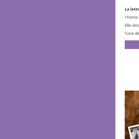
La lett
l'Yonne 
Elle ser
l'une d