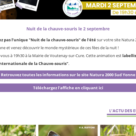
Nuit de la chauve-souris le 2 septembre
z pas l’unique "Nuit de la chauve-souris" de l'été
sur votre site Natura
ne et venez découvrir le monde mystérieux de ces fées de la nuit !
vous à 19h30 à la Mairie de Voutenay-sur-Cure. Cette animation est
labelli
Internationale de la Chauve-souris"
.
Retrouvez toutes les informations sur le site Natura 2000 Sud Yonne
Téléchargez l'affiche en cliquant ici