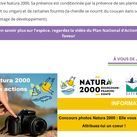
ctive Natura 2000. Sa présence est conditionnée par la présence de ses plant
et ou origan) et de certaines fourmis (la chenille se nourrit du couvain dans 
 stage de développement).
n savoir plus sur l’espèce, regardez la vidéo du Plan National d’Actio
faveur