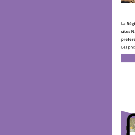
La Rég
sites 
préféré
Les phot