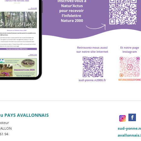
du PAYS AVALLONNAIS
asteur
sud-yonne.n
VALLON
 61 94
avallonnais.