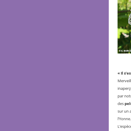
« Il s’
Merveil
inaperç
par not
des
pel
sur un 
l’Yonne.
L’espèc