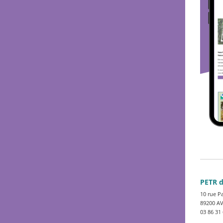
PETR 
10 rue P
89200 A
03 86 31