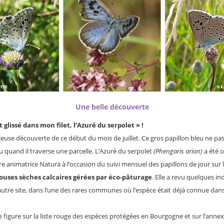
Une belle découverte
est glissé dans mon filet, l’Azuré du serpolet » !
leuse découverte de ce début du mois de juillet. Ce gros papillon bleu ne pa
u quand il traverse une parcelle. L’Azuré du serpolet
(Phengaris arion)
a été 
re animatrice Natura à l’occasion du suivi mensuel des papillons de jour sur 
ouses sèches calcaires gérées par éco-pâturage
. Elle a revu quelques in
autre site, dans l’une des rares communes où l’espèce était déjà connue dan
e figure sur la liste rouge des espèces protégées en Bourgogne et sur l’annex