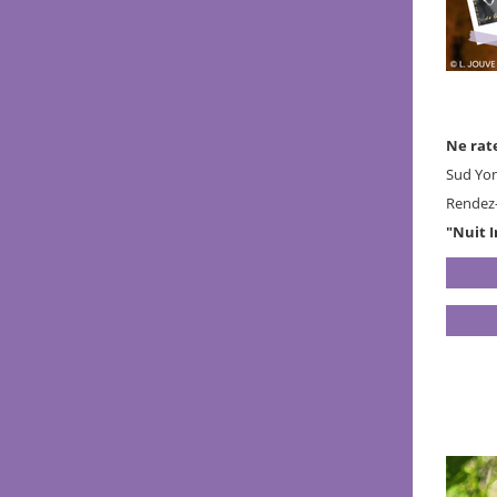
Ne rate
Sud Yon
Rendez-
"Nuit 