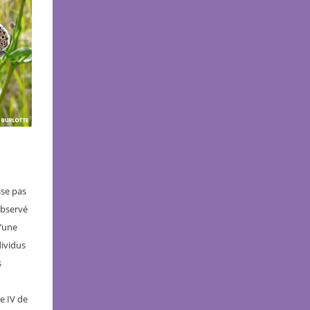
sse pas
observé
l’une
dividus
s
e IV de