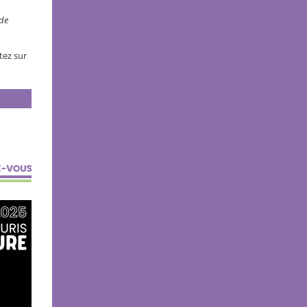
 de
tez sur