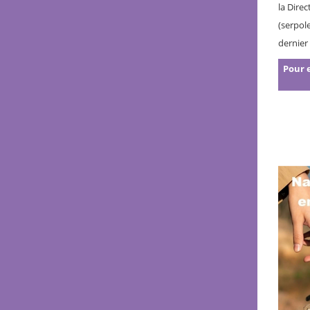
la Dire
(serpol
dernier
Pour e