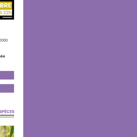
 2000
sée