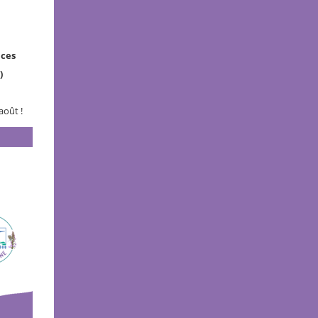
 ces
)
août !