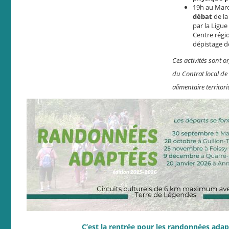
19h au Marc
débat
de la
par la Ligue
Centre régi
dépistage d
Ces activités sont 
du Contrat local de 
alimentaire territori
C’est la rentrée pour les randonnées adap