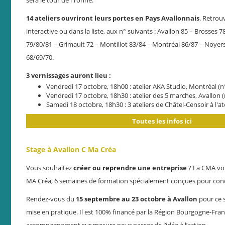
sera le tour de l’Yonne.
14 ateliers ouvriront leurs portes en Pays Avallonnais
. Retrouv
interactive ou dans la liste, aux n° suivants : Avallon 85 – Brosses 
79/80/81 – Grimault 72 – Montillot 83/84 – Montréal 86/87 – Noyers
68/69/70.
3 vernissages auront lieu :
Vendredi 17 octobre, 18h00 : atelier AKA Studio, Montréal (n
Vendredi 17 octobre, 18h30 : atelier des 5 marches, Avallon (
Samedi 18 octobre, 18h30 : 3 ateliers de Châtel-Censoir à l'a
Toutes les infos ici
Stage à Avallon C Ma Créa
Vous souhaitez
créer ou reprendre une entreprise
? La CMA vou
MA Créa, 6 semaines de formation spécialement conçues pour concr
Rendez-vous du
15 septembre au 23 octobre à Avallon
pour ce s
mise en pratique. Il est 100% financé par la Région Bourgogne-Fr