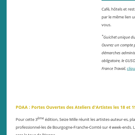
Café, hôtels et res
par le même lien u
vous.
*
Guichet unique du
Ouvrez un compte p
démarches administr
obligatoire, le GUS
France Travail,
cliq
POAA : Portes Ouvertes des Ateliers d'Artistes les 18 et 
ème
Pour cette 3
édition, Seize Mille réunit les artistes-auteur-es, pl
professionnel-les de Bourgogne-Franche-Comté sur 4 week-ends. Le