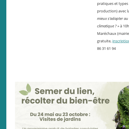
pratiques et types
production) avec 
mieux s’adapter a
climatique ? »
à 10h 
Maréchaux (mairie 
gratuite,
inscriptio
86 31 61 94