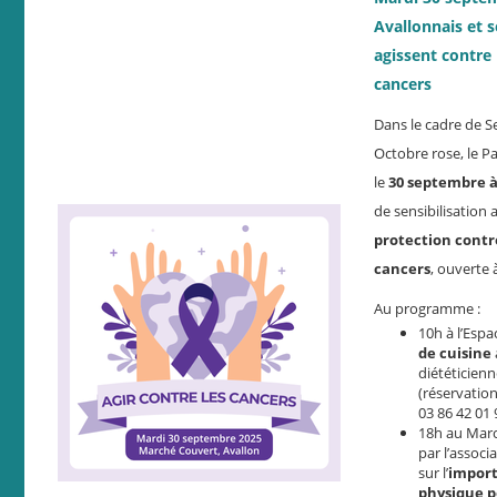
Avallonnais et s
agissent contre 
cancers
Dans le cadre de 
Octobre rose, le P
le
30 septembre à
de sensibilisation 
protection contre
cancers
, ouverte 
Au programme :
10h à l’Espa
de cuisine
diététicien
(réservatio
03 86 42 01 
18h au Marc
par l’associ
sur l’
import
physique p