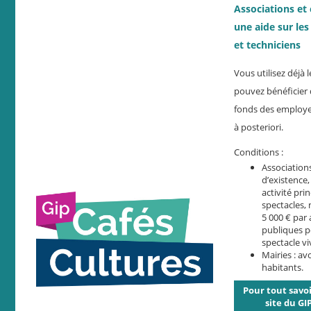
Associations e
une aide sur les
et techniciens
Vous utilisez déjà
pouvez bénéficier d
fonds des employ
à posteriori.
Conditions :
Association
d’existence
activité pri
spectacles, 
5 000 € par
publiques p
spectacle vi
Mairies : av
habitants.
Pour tout savoi
site du GI