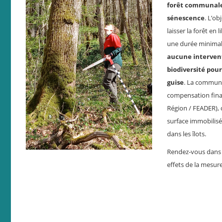
forêt communale 
sénescence
. L’ob
laisser la forêt en
une durée minimal
aucune interventi
biodiversité pour
guise
. La commune
compensation fina
Région / FEADER), c
surface immobilisé
dans les îlots.
Rendez-vous dans 
effets de la mesure