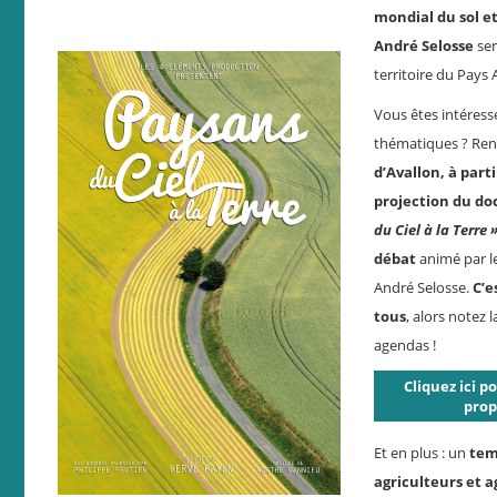
mondial du sol e
André Selosse
ser
territoire du Pays 
Vous êtes intéress
thématiques ? Re
d’Avallon, à part
projection du d
du Ciel à la Terre 
débat
animé par l
André Selosse.
C’e
tous
, alors notez 
agendas !
Cliquez ici p
prop
Et en plus : un
tem
agriculteurs et a